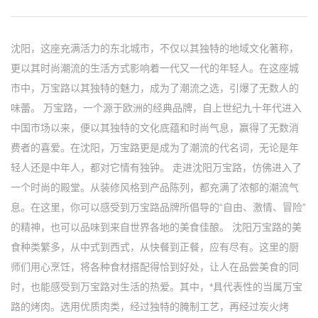
沈阳，这座充满活力的东北城市，不仅以其独特的地域文化著称，
更以其时尚潮流的生活方式影响着一代又一代的年轻人。在这座城
市中，万宝路以其独特的魅力，成为了潮流之选，引爆了无数人的
味蕾。 万宝路，一个源于欧洲的经典品牌，自上世纪九十年代进入
中国市场以来，便以其独特的文化底蕴和时尚气息，赢得了无数消
费者的喜爱。在沈阳，万宝路更是成为了潮流的代名词，无论是年
轻人还是中年人，都对它情有独钟。 走进沈阳万宝路，仿佛进入了
一个时尚的殿堂。从装修风格到产品陈列，都充满了浓郁的潮流气
息。在这里，你可以感受到万宝路品牌所倡导的“自由、激情、冒险”
的精神，也可以品味到来自世界各地的美食佳酿。 沈阳万宝路的美
食种类繁多，从中式到西式，从快餐到正餐，应有尽有。这里的厨
师们用心烹饪，将各种食材搭配得恰到好处，让人在品尝美食的同
时，也能感受到万宝路对生活的热爱。其中，*具代表性的当属万宝
路的烤肉。选用优质肉类，经过独特的腌制工艺，再经过炭火烤