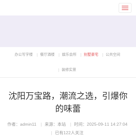
Toggl
navig
办公写字楼
餐厅酒楼
娱乐会所
别墅豪宅
公共空间
装修实景
沈阳万宝路，潮流之选，引爆你
的味蕾
作者：admin11
来源：本站
时间：2025-09-11 14:27:04
已有122人关注