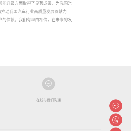
智能升级方面取得了显著成果，为我国汽
为推动我国汽车行业高质量发展贡献力
户的信赖。我们有理由相信，在未来的发
在线与我们沟通