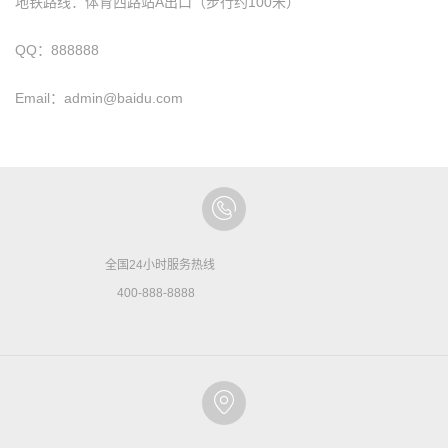
地铁路线：体育西路站A出口（步行约100米）
QQ：888888
Email：admin@baidu.com
全国24小时服务热线
400-888-8888