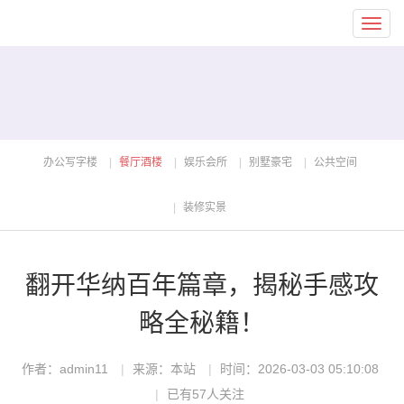
Toggl
navig
办公写字楼
餐厅酒楼
娱乐会所
别墅豪宅
公共空间
装修实景
翻开华纳百年篇章，揭秘手感攻
略全秘籍！
作者：admin11
来源：本站
时间：2026-03-03 05:10:08
已有57人关注