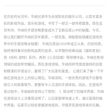
在历史的长河中，华纳兄弟作为全球知名的娱乐公司，以其丰富多
彩的影视作品、音乐和游戏，书写了一部又一部传奇篇章。而在这
百年间，华纳的手感攻略更是成为了无数玩家心中的秘籍。今天，
就让我们翻开华纳的百年篇章，一探究竟，揭秘那些隐藏在游戏世
界中的手感攻略全秘籍！ 华纳兄弟自1918年成立以来，历经风雨，
始终保持着对创新和品质的追求。从早期的经典动画《猫和老鼠》
到《哈利·波特》系列，再到《小丑回魂》等惊悚作品，华纳在影视
领域的成就举世瞩目。而在游戏领域，华纳同样凭借其独特的创意
和精湛的手感设计，赢得了广大玩家的喜爱。 让我们来了解一下华
纳在游戏设计上的核心理念。华纳深知，一款优秀的游戏不仅要有
吸引人的故事情节，更要有令人沉浸的手感体验。因此，在游戏开
发过程中，华纳始终坚持以下原则： 1. 简洁明了的操作界面：华纳
在游戏设计上注重简洁明了，让玩家能够快速上手。通过直观的操
作界面，玩家可以轻松掌握游戏规则，尽情享受游戏带来的乐趣。