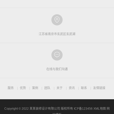
江苏省南京市玄武区玄武湖
在线与我们沟通
服务
优势
案例
团队
关于
资讯
联系
友情链接
Copyright © 2022 某某装修设计有限公司 版权所有
ICP备123456
XML地图
网