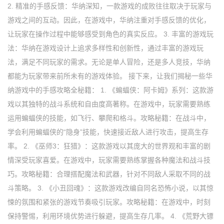
2. 精准的手感反馈：华纳深知，一款游戏的成败往往取决于玩家与
游戏之间的互动。因此，在游戏中，华纳注重对手感反馈的优化，
让玩家在操作过程中能够感受到角色的真实反应。 3. 丰富的游戏玩
法：华纳在游戏设计上追求多样性和创新性，通过丰富的游戏玩
法，满足不同玩家的需求。无论是单人冒险，还是多人竞技，华纳
都能为玩家带来前所未有的游戏体验。 接下来，让我们揭秘一些华
纳游戏中的手感攻略全秘籍： 1. 《蝙蝠侠：阿卡姆》系列：这款游
戏以其独特的战斗系统和自由度高著称。在游戏中，玩家需要熟练
运用蝙蝠侠的技能，如飞行、攀爬和格斗。攻略秘籍：在战斗中，
学会利用蝙蝠侠的“隐身”技能，快速接近敌人进行攻击，提高生存
率。 2. 《巫师3：狂猎》：这款游戏以其庞大的世界观和丰富的剧
情深受玩家喜爱。在游戏中，玩家需要熟练掌握各种魔法和战斗技
巧。攻略秘籍：合理搭配魔法和武器，针对不同敌人采取不同的战
斗策略。 3. 《小丑回魂》：这款游戏改编自同名恐怖小说，以其惊
悚的氛围和紧张的游戏节奏吸引玩家。攻略秘籍：在游戏中，时刻
保持警惕，利用环境优势进行躲避，提高生存几率。 4. 《荒野大镖