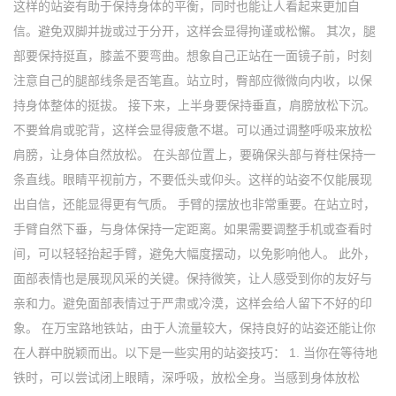
这样的站姿有助于保持身体的平衡，同时也能让人看起来更加自
信。避免双脚并拢或过于分开，这样会显得拘谨或松懈。 其次，腿
部要保持挺直，膝盖不要弯曲。想象自己正站在一面镜子前，时刻
注意自己的腿部线条是否笔直。站立时，臀部应微微向内收，以保
持身体整体的挺拔。 接下来，上半身要保持垂直，肩膀放松下沉。
不要耸肩或驼背，这样会显得疲惫不堪。可以通过调整呼吸来放松
肩膀，让身体自然放松。 在头部位置上，要确保头部与脊柱保持一
条直线。眼睛平视前方，不要低头或仰头。这样的站姿不仅能展现
出自信，还能显得更有气质。 手臂的摆放也非常重要。在站立时，
手臂自然下垂，与身体保持一定距离。如果需要调整手机或查看时
间，可以轻轻抬起手臂，避免大幅度摆动，以免影响他人。 此外，
面部表情也是展现风采的关键。保持微笑，让人感受到你的友好与
亲和力。避免面部表情过于严肃或冷漠，这样会给人留下不好的印
象。 在万宝路地铁站，由于人流量较大，保持良好的站姿还能让你
在人群中脱颖而出。以下是一些实用的站姿技巧： 1. 当你在等待地
铁时，可以尝试闭上眼睛，深呼吸，放松全身。当感到身体放松