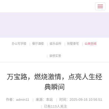
Toggl
navig
办公写字楼
餐厅酒楼
娱乐会所
别墅豪宅
公共空间
装修实景
万宝路，燃烧激情，点亮人生经
典瞬间
作者：admin11
来源：本站
时间：2025-09-16 10:56:51
已有113人关注