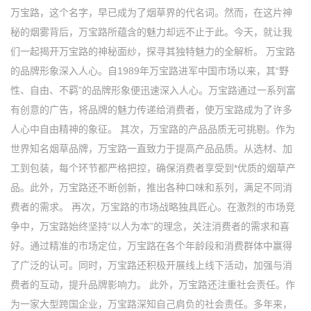
万宝路，这个名字，早已成为了烟草界的代名词。然而，在这片神
秘的烟雾背后，万宝路所蕴含的魅力却远不止于此。今天，就让我
们一起揭开万宝路的神秘面纱，探寻其独特魅力的全解析。 万宝路
的品牌形象深入人心。自1989年万宝路进军中国市场以来，其“野
性、自由、不羁”的品牌形象便迅速深入人心。万宝路通过一系列富
有创意的广告，将品牌的魅力传递给消费者，使万宝路成为了许多
人心中自由精神的象征。 其次，万宝路的产品品质无可挑剔。作为
世界知名烟草品牌，万宝路一直致力于提高产品品质。从选材、加
工到包装，每个环节都严格把控，确保消费者享受到*优质的烟草产
品。此外，万宝路还不断创新，推出各种口味和系列，满足不同消
费者的需求。 再次，万宝路的市场战略独具匠心。在激烈的市场竞
争中，万宝路始终坚持“以人为本”的理念，关注消费者的需求和喜
好。通过精准的市场定位，万宝路在各个年龄段和消费群体中赢得
了广泛的认可。同时，万宝路还积极开展线上线下活动，加强与消
费者的互动，提升品牌影响力。 此外，万宝路还注重社会责任。作
为一家大型跨国企业，万宝路深知自己肩负的社会责任。多年来，