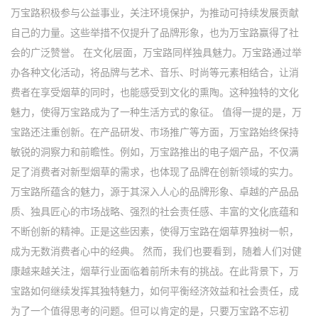
万宝路积极参与公益事业，关注环境保护，为推动可持续发展贡献
自己的力量。这些举措不仅提升了品牌形象，也为万宝路赢得了社
会的广泛赞誉。 在文化层面，万宝路同样独具魅力。万宝路通过举
办各种文化活动，将品牌与艺术、音乐、时尚等元素相结合，让消
费者在享受烟草的同时，也能感受到文化的熏陶。这种独特的文化
魅力，使得万宝路成为了一种生活方式的象征。 值得一提的是，万
宝路还注重创新。在产品研发、市场推广等方面，万宝路始终保持
敏锐的洞察力和前瞻性。例如，万宝路推出的电子烟产品，不仅满
足了消费者对新型烟草的需求，也体现了品牌在创新领域的实力。
万宝路所蕴含的魅力，源于其深入人心的品牌形象、卓越的产品品
质、独具匠心的市场战略、强烈的社会责任感、丰富的文化底蕴和
不断创新的精神。正是这些因素，使得万宝路在烟草界独树一帜，
成为无数消费者心中的经典。 然而，我们也要看到，随着人们对健
康越来越关注，烟草行业面临着前所未有的挑战。在此背景下，万
宝路如何继续发挥其独特魅力，如何平衡经济效益和社会责任，成
为了一个值得思考的问题。但可以肯定的是，只要万宝路不忘初