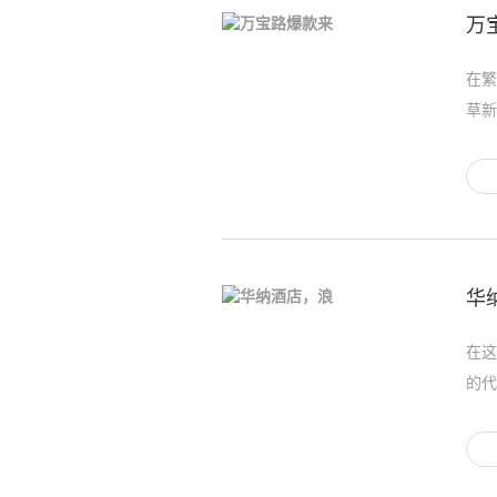
万
在繁
草新
华
在这
的代