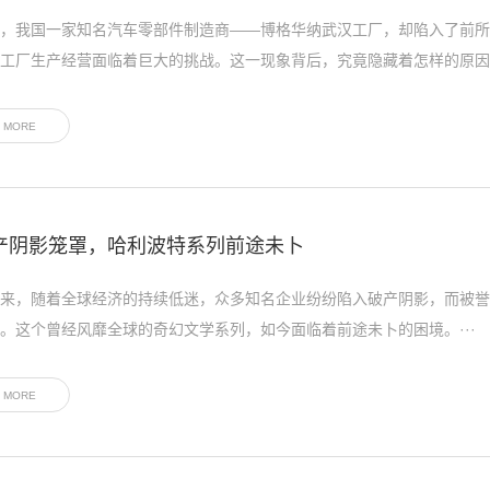
，我国一家知名汽车零部件制造商——博格华纳武汉工厂，却陷入了前所
工厂生产经营面临着巨大的挑战。这一现象背后，究竟隐藏着怎样的原因·
MORE
产阴影笼罩，哈利波特系列前途未卜
来，随着全球经济的持续低迷，众多知名企业纷纷陷入破产阴影，而被誉
。这个曾经风靡全球的奇幻文学系列，如今面临着前途未卜的困境。···
MORE