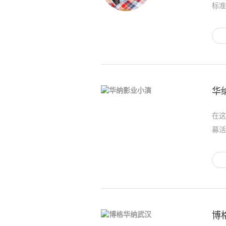
标准
华
在这
募活
博