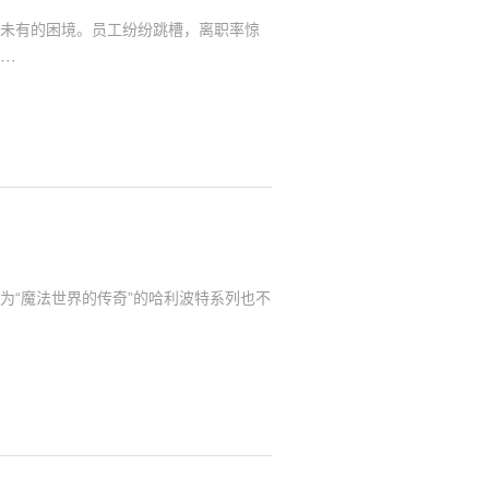
未有的困境。员工纷纷跳槽，离职率惊
··
为“魔法世界的传奇”的哈利波特系列也不