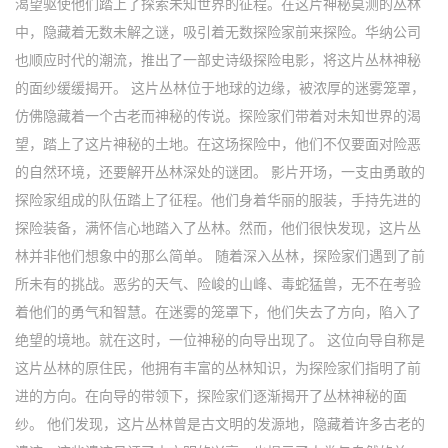
渴望驱使他们踏上了探索未知世界的征程。在这片神秘莫测的丛林
中，隐藏着无数未解之谜，吸引着无数探险家前来探险。华纳公司
也顺应时代的潮流，推出了一部史诗级探险电影，将这片丛林神秘
的面纱缓缓揭开。 这片丛林位于地球的边缘，被浓厚的迷雾笼罩，
仿佛隐藏着一个古老而神秘的传说。探险家们带着对未知世界的渴
望，踏上了这片神秘的土地。在这场探险中，他们不仅要面对险恶
的自然环境，还要解开丛林深处的谜团。 影片开场，一支由勇敢的
探险家组成的队伍踏上了征程。他们身着华丽的服装，手持先进的
探险装备，满怀信心地踏入了丛林。然而，他们很快发现，这片丛
林并非他们想象中的那么简单。 随着深入丛林，探险家们遇到了前
所未有的挑战。恶劣的天气、险峻的山峰、毒蛇猛兽，无不在考验
着他们的勇气和智慧。在迷雾的笼罩下，他们失去了方向，陷入了
绝望的境地。就在这时，一位神秘的向导出现了。 这位向导自称是
这片丛林的原住民，他拥有丰富的丛林知识，为探险家们指明了前
进的方向。在向导的带领下，探险家们逐渐揭开了丛林神秘的面
纱。 他们发现，这片丛林曾是古文明的发源地，隐藏着许多古老的