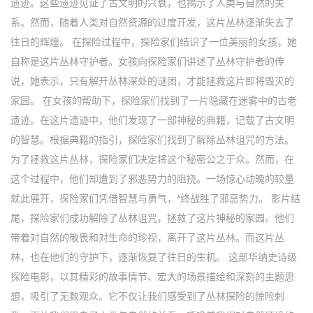
遗迹。这些遗迹见证了古文明的兴衰，也揭示了人类与自然的关
系。然而，随着人类对自然资源的过度开发，这片丛林逐渐失去了
往日的辉煌。 在探险过程中，探险家们结识了一位美丽的女孩，她
自称是这片丛林守护者。女孩向探险家们讲述了丛林守护者的传
说，她表示，只有解开丛林深处的谜团，才能拯救这片即将毁灭的
家园。 在女孩的帮助下，探险家们找到了一片隐藏在迷雾中的古老
遗迹。在这片遗迹中，他们发现了一部神秘的典籍，记载了古文明
的智慧。根据典籍的指引，探险家们找到了解除丛林诅咒的方法。
为了拯救这片丛林，探险家们决定将这个秘密公之于众。然而，在
这个过程中，他们却遭到了邪恶势力的阻挠。一场惊心动魄的较量
就此展开，探险家们凭借智慧与勇气，*终战胜了邪恶势力。 影片结
尾，探险家们成功解除了丛林诅咒，拯救了这片神秘的家园。他们
带着对自然的敬畏和对生命的珍视，离开了这片丛林。而这片丛
林，也在他们的守护下，逐渐恢复了往日的生机。 这部华纳史诗级
探险电影，以其精彩的故事情节、宏大的场景描绘和深刻的主题思
想，吸引了无数观众。它不仅让我们感受到了丛林探险的惊险刺