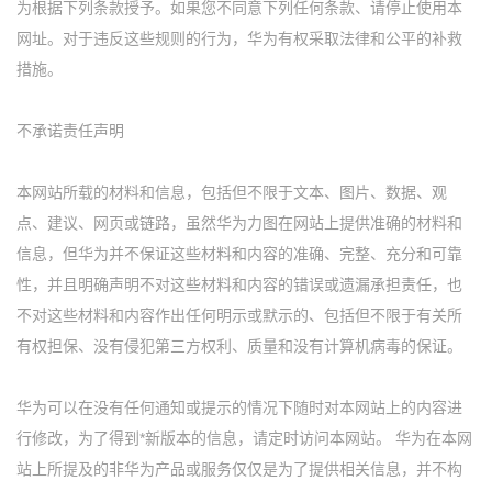
为根据下列条款授予。如果您不同意下列任何条款、请停止使用本
网址。对于违反这些规则的行为，华为有权采取法律和公平的补救
措施。
不承诺责任声明
本
网站
所载的材料和信息，包括但不限于文本、图片、数据、观
点、建议、网页或链路，虽然华为力图在网站上提供准确的材料和
信息，但华为并不保证这些材料和内容的准确、完整、充分和可靠
性，并且明确声明不对这些材料和内容的错误或遗漏承担责任，也
不对这些材料和内容作出任何明示或默示的、包括但不限于有关所
有权担保、没有侵犯第三方权利、质量和没有计算机病毒的保证。
华为可以在没有任何通知或提示的情况下随时对本网站上的内容进
行修改，为了得到*新版本的信息，请定时访问本网站。 华为在本网
站上所提及的非华为产品或服务仅仅是为了提供相关信息，并不构