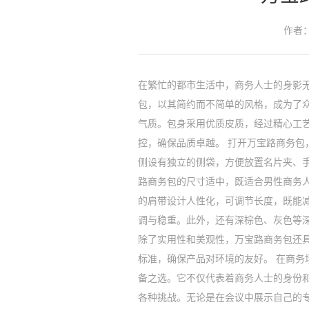
作者：
在繁忙的都市生活中，商务人士的身影
包，以其简约而不简单的风格，成为了
气质。包身采用优质皮质，经过精心工
控，确保品质卓越。 打开万宝路商务
侧设有独立的侧袋，方便放置名片夹、
路商务包的尺寸适中，既适合男性商务
的肩带设计人性化，可调节长度，既能
调与稳重。此外，还有深棕色、灰色等
除了实用性和美观性，万宝路商务包还
标准，确保产品对环境的友好。 在商
备之选。它不仅代表着商务人士的身份
各种挑战。无论是在会议中展示自己的