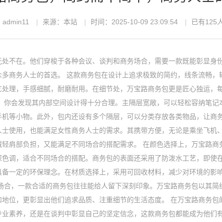
admin11
来源：本站
时间：2025-10-09 23:09:54
已有125
无处不在。他们穿梭于各种会议、谈判和商务场合，需要一款既能彰显身
众多商务人士的首选。 这款商务包在设计上追求极致的简约，线条流畅，
艺处理，手感细腻，耐磨耐用。在细节处，万宝路商务包更是匠心独运，
包，你会发现其内部空间设计得十分合理。主隔层宽敞，可以轻松容纳笔记
手机等小物。此外，包内还设有多个隔层，可以分类存放各类物品，让商务
人士使用，也能满足女性商务人士的需求。其携带方便，无论是乘坐飞机
减轻肩部负担，又能满足不同场合的搭配需求。 在颜色选择上，万宝路商
深色调，适合不同场合的搭配。商务包的表面还采用了防泼水工艺，即使
具备一定的环保理念。在材质选择上，采用可回收材料，减少对环境的影
务场合，一款合适的商务包往往能给人留下深刻印象。万宝路商务包以其简
和地位，更彰显出他们追求品质、注重细节的生活态度。 在万宝路商务包
专业素养，还是在谈判中彰显自己的坚定信念，这款商务包都能成为他们