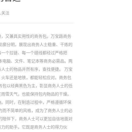
人关注
份，又兼具实用性的商务包。万宝路商务
轮廓分明，展现出商务人士稳重、干练的
每一个拉链、每一个缝线都经过严格把
本电脑、文件、笔记本等商务必需品。两
人士的物品井然有序，查找便捷。 万宝
、火车还是地铁，都能轻松应对。商务包
务包以经典黑色为主，彰显商务人士的低
在雨雪天气，也能保持包内物品的干燥。
响。同时，在制造过程中，严格遵循环保
约而不简单的风格，成为了商务人士的必
的陪伴下，商务人士可以更加自信地面对
有力的助手。它既是商务人士的得力伙