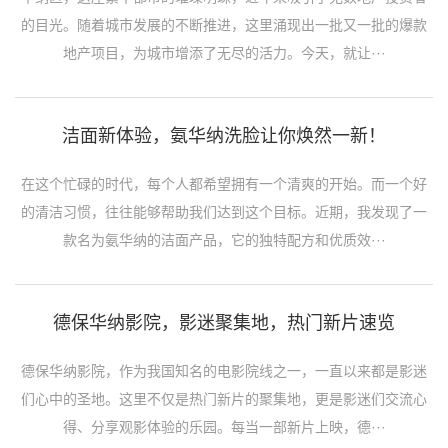
的目光。随着城市发展的不断推进，这里涌现出一批又一批的爆款
地产项目，为城市增添了无尽的活力。今天，就让···
洁面新体验，氨华纳洗脸让你焕然一新！
在这个忙碌的时代，每个人都希望拥有一个清爽的开始。而一个好
的清洁习惯，往往能够帮助我们达到这个目标。近期，我发现了一
款名为氨华纳的洁面产品，它的独特配方和优质效···
德保华纳影院，影迷聚集地，热门新片速览
德保华纳影院，作为我国知名的电影院线之一，一直以来都是影迷
们心中的圣地。这里不仅是热门新片的聚集地，更是影迷们交流心
得、分享观影体验的乐园。每当一部新片上映，德···