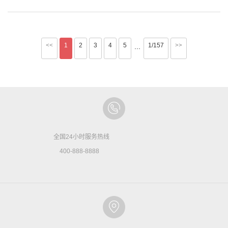
<<
1
2
3
4
5
1/157
>>
···
全国24小时服务热线
400-888-8888