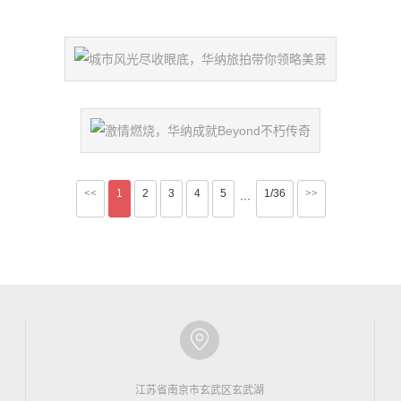
<<
1
2
3
4
5
1/36
>>
···
江苏省南京市玄武区玄武湖